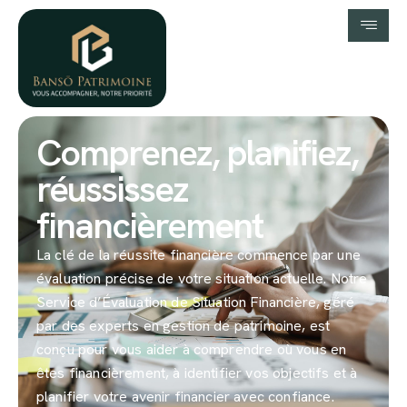
Comprenez, planifiez,
réussissez
financièrement
La clé de la réussite financière commence par une
évaluation précise de votre situation actuelle. Notre
Service d’Évaluation de Situation Financière, géré
par des experts en gestion de patrimoine, est
conçu pour vous aider à comprendre où vous en
êtes financièrement, à identifier vos objectifs et à
planifier votre avenir financier avec confiance.