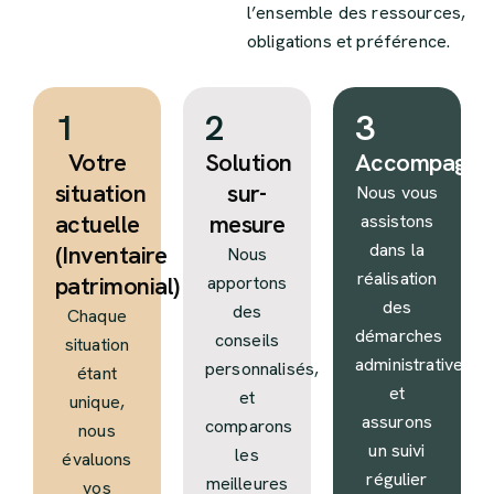
l’ensemble des ressources,
obligations et préférence.
1
2
3
Votre
Solution
Accompagne
situation
sur-
Nous vous
actuelle
mesure
assistons
dans la
(Inventaire
Nous
réalisation
patrimonial)
apportons
des
des
Chaque
démarches
conseils
situation
administratives,
personnalisés,
étant
et
et
unique,
assurons
comparons
nous
un suivi
les
évaluons
régulier
meilleures
vos