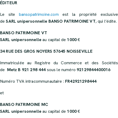
ÉDITEUR
Le site
bansopatrimoine.com
est la propriété exclusive
de
SARL unipersonnelle
BANSO PATRIMOINE VT
, qui l’édite.
BANSO PATRIMOINE VT
SARL unipersonnelle
au capital de
1000
€
34 RUE DES GROS NOYERS
57645 NOISSEVILLE
Immatriculée au Registre du Commerce et des Sociétés
de
Metz B 921 298 444
sous le numéro
92129844400016
Numéro TVA intracommunautaire :
FR42921298444
et
BANSO PATRIMOINE MC
SARL unipersonnelle
au capital de
1000
€