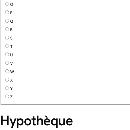
O
P
Q
R
S
T
U
V
W
X
Y
Z
Hypothèque