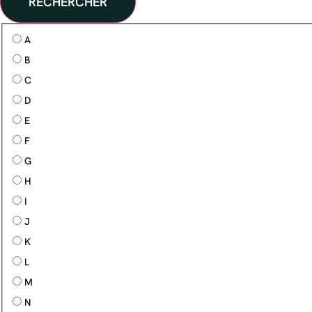
RECHERCHER
A
B
C
D
E
F
G
H
I
J
K
L
M
N