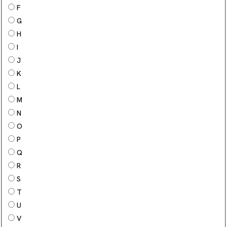
F
G
H
I
J
K
L
M
N
O
P
Q
R
S
T
U
V