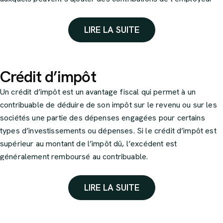
et/ou des droits à participation. Les salariés bénéficient
d’avantages fiscaux sur les sommes investies et les gains
LIRE LA SUITE
réalisés dans le cadre du PEE.
Crédit d’impôt
Un crédit d’impôt est un avantage fiscal qui permet à un
contribuable de déduire de son impôt sur le revenu ou sur les
sociétés une partie des dépenses engagées pour certains
types d’investissements ou dépenses. Si le crédit d’impôt est
supérieur au montant de l’impôt dû, l’excédent est
généralement remboursé au contribuable.
Il existe différents types de crédits d’impôt, dont le but est
LIRE LA SUITE
généralement d’encourager certaines activités :
investissements dans l’innovation, emploi d’un salarié à
domicile, réalisation de travaux d’amélioration énergétique du