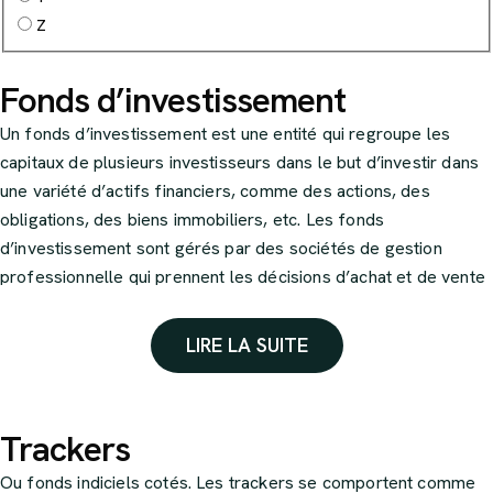
Z
Fonds d’investissement
Un fonds d’investissement est une entité qui regroupe les
capitaux de plusieurs investisseurs dans le but d’investir dans
une variété d’actifs financiers, comme des actions, des
obligations, des biens immobiliers, etc. Les fonds
d’investissement sont gérés par des sociétés de gestion
professionnelle qui prennent les décisions d’achat et de vente
d’actifs. Les investisseurs qui ont placé leur argent dans le
fonds reçoivent des parts, dont la valeur varie en fonction de
LIRE LA SUITE
la performance des investissements réalisés par le fonds. Les
fonds d’investissement peuvent être à capital variable (SICAV)
ou à forme de fonds commun de placement (FCP) selon leur
Trackers
statut juridique.
Ou fonds indiciels cotés. Les trackers se comportent comme