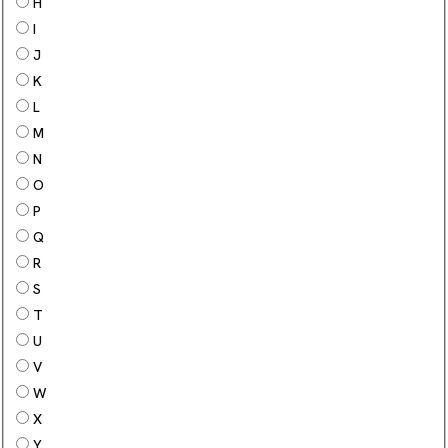
H
I
J
K
L
M
N
O
P
Q
R
S
T
U
V
W
X
Y