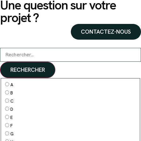
Une question sur votre
projet ?
CONTACTEZ-NOUS
RECHERCHER
A
B
C
D
E
F
G