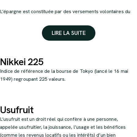
L’épargne est constituée par des versements volontaires du
salarié, complétés éventuellement par des versements de
l’employeur (appelés « abondements »). Les versements sont
LIRE LA SUITE
investis dans des fonds choisis par le salarié parmi ceux
proposés par le PERCO.
Les sommes épargnées sont bloquées jusqu’à la retraite, à
Nikkei 225
quelques exceptions près (achat de la résidence principale,
Indice de référence de la bourse de Tokyo (lancé le 16 mai
décès, invalidité…). À la retraite, l’épargnant peut choisir de
1949) regroupant 225 valeurs.
récupérer son épargne sous forme de capital ou de rente
viagère.
Un des principaux avantages du PERCO réside dans sa
Usufruit
fiscalité : les versements du salarié et de l’employeur sont
exonérés d’impôt sur le revenu (dans certaines limites), et la
L’usufruit est un droit réel qui confère à une personne,
sortie en capital est totalement exonérée d’impôt sur le
appelée usufruitier, la jouissance, l’usage et les bénéfices
revenu. Seuls les prélèvements sociaux sont dus.
(comme les revenus locatifs ou les intérêts) d’un bien