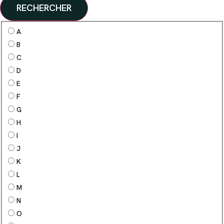
RECHERCHER
A
B
C
D
E
F
G
H
I
J
K
L
M
N
O