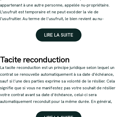
appartenant à une autre personne, appelée nu-propriétaire.
Pour finir, le PERCO est un outil d’épargne retraite collectif, il
L’usufruit est temporaire et ne peut excéder la vie de
est mis en place par l’entreprise pour l’ensemble des salariés.
l’usufruitier. Au terme de l’usufruit, le bien revient au nu-
propriétaire en pleine propriété. À noter que l’usufruitier a
l’obligation d’entretenir le bien et ne peut pas en modifier la
LIRE LA SUITE
substance.
Tacite reconduction
La tacite reconduction est un principe juridique selon lequel un
contrat se renouvelle automatiquement à sa date d’échéance,
sauf si l’une des parties exprime sa volonté de le résilier. Cela
signifie que si vous ne manifestez pas votre souhait de résilier
votre contrat avant sa date d’échéance, celui-ci sera
automatiquement reconduit pour la même durée. En général,
l’assureur doit vous informer de la possibilité de ne pas
reconduire le contrat chaque année.