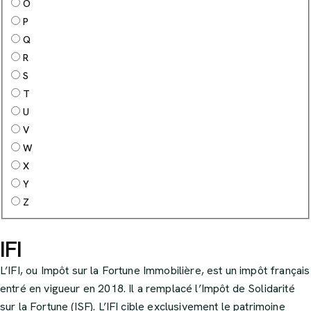
O
P
Q
R
S
T
U
V
W
X
Y
Z
IFI
L’IFI, ou Impôt sur la Fortune Immobilière, est un impôt français
entré en vigueur en 2018. Il a remplacé l’Impôt de Solidarité
sur la Fortune (ISF). L’IFI cible exclusivement le patrimoine