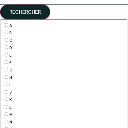
RECHERCHER
A
B
C
D
E
F
G
H
I
J
K
L
M
N