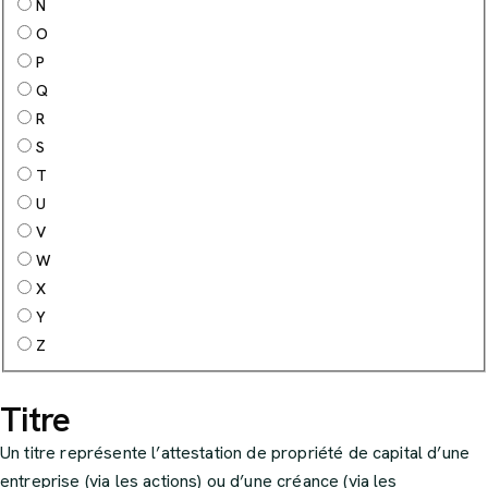
N
O
P
Q
R
S
T
U
V
W
X
Y
Z
Titre
Un titre représente l’attestation de propriété de capital d’une
entreprise (via les actions) ou d’une créance (via les