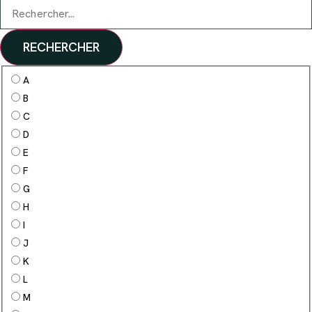
RECHERCHER
A
B
C
D
E
F
G
H
I
J
K
L
M